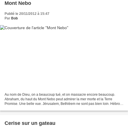
Mont Nebo
Publié le 20/11/2012 à 15:47
Par
Bob
Au nom de Dieu, on a beaucoup tué, et on massacre encore beaucoup.
Abraham, du haut du Mont Nebo peut admirer la mer morte et la Terre
Promise. Une belle vue. Jérusalem, Bethléem ne sont pas bien loin. Hébron
et Ramallah non plus. Mais, un peu compliqué...
Cerise sur un gateau