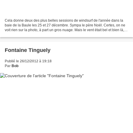
Cela donne deux des plus belles sessions de windsurf de l'année dans la
baie de la Baule les 25 et 27 décembre. Sympa le père Noël. Certes, on ne
voit rien sur la photo, à part un gros nuage. Mais le vent était bel et bien là, et
il y avait peu de pingoins...
Fontaine Tinguely
Publié le 26/12/2012 à 19:18
Par
Bob