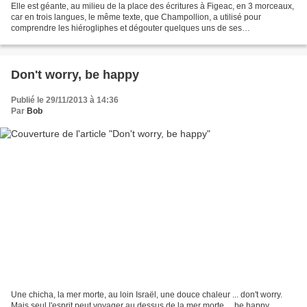
Elle est géante, au milieu de la place des écritures à Figeac, en 3 morceaux,
car en trois langues, le même texte, que Champollion, a utilisé pour
comprendre les hiérogliphes et dégouter quelques uns de ses
contemporains qui y travaillaient depuis des...
Don't worry, be happy
Publié le 29/11/2013 à 14:36
Par
Bob
Une chicha, la mer morte, au loin Israël, une douce chaleur ... don't worry.
Mais seul l'esprit peut voyager au dessus de la mer morte ... be happy.