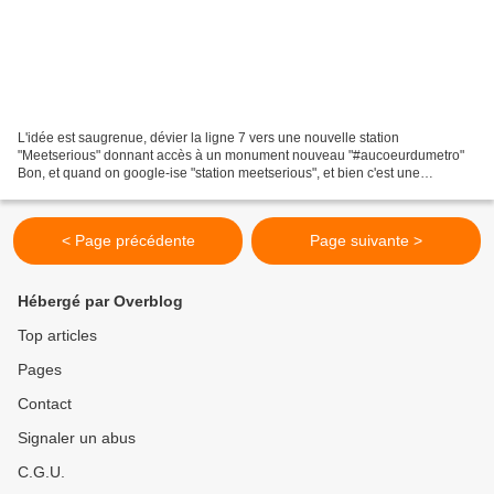
L'idée est saugrenue, dévier la ligne 7 vers une nouvelle station
"Meetserious" donnant accès à un monument nouveau "#aucoeurdumetro"
Bon, et quand on google-ise "station meetserious", et bien c'est une
opération marketing ... ça me plait beaucoup moins...
< Page précédente
Page suivante >
Hébergé par Overblog
Top articles
Pages
Contact
Signaler un abus
C.G.U.