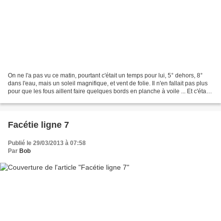
On ne l'a pas vu ce matin, pourtant c'était un temps pour lui, 5° dehors, 8°
dans l'eau, mais un soleil magnifique, et vent de folie. Il n'en fallait pas plus
pour que les fous aillent faire quelques bords en planche à voile ... Et c'était
très bien !...
Facétie ligne 7
Publié le 29/03/2013 à 07:58
Par
Bob