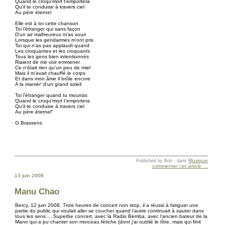
Quand le croqu'mort t'emportera
Qu'il te conduise à travers ciel
Au père éternel
Elle est à toi cette chanson
Toi l'étranger qui sans façon
D'un air malheureux m'as souri
Lorsque les gendarmes m'ont pris
Toi qui n'as pas applaudi quand
Les croquantes et les croquants
Tous les gens bien intentionnés
Riaient de me voir emmener
Ce n'était rien qu'un peu de miel
Mais il m'avait chauffé le corps
Et dans mon âme il brûle encore
A la manièr' d'un grand soleil
Toi l'étranger quand tu mourras
Quand le croqu'mort t'emportera
Qu'il te conduise à travers ciel
Au père éternel"
G.Brassens
Musique
Published by Bob
-
dans
commenter cet article
…
13 juin 2008
Manu Chao
Bercy, 12 juin 2008. Trois heures de concert non stop, il a réussi à fatiguer une
partie du public qui voulait aller se coucher quand l'autre continuait à sauter dans
tous les sens ... Superbe concert, avec la Radio Bemba, avec l'ancien bateur de la
Mano qui a pu chanter son morceau fétiche (dont j'ai oublié le tître, mais qui finit