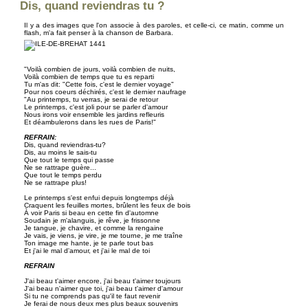
Dis, quand reviendras tu ?
Il y a des images que l'on associe à des paroles, et celle-ci, ce matin, comme un
flash, m'a fait penser à la chanson de Barbara.
"Voilà combien de jours, voilà combien de nuits,
Voilà combien de temps que tu es reparti
Tu m'as dit: "Cette fois, c'est le dernier voyage"
Pour nos coeurs déchirés, c'est le dernier naufrage
"Au printemps, tu verras, je serai de retour
Le printemps, c'est joli pour se parler d'amour
Nous irons voir ensemble les jardins refleuris
Et déambulerons dans les rues de Paris!"
REFRAIN:
Dis, quand reviendras-tu?
Dis, au moins le sais-tu
Que tout le temps qui passe
Ne se rattrape guère...
Que tout le temps perdu
Ne se rattrape plus!
Le printemps s'est enfui depuis longtemps déjà
Craquent les feuilles mortes, brûlent les feux de bois
À voir Paris si beau en cette fin d'automne
Soudain je m'alanguis, je rêve, je frissonne
Je tangue, je chavire, et comme la rengaine
Je vais, je viens, je vire, je me tourne, je me traîne
Ton image me hante, je te parle tout bas
Et j'ai le mal d'amour, et j'ai le mal de toi
REFRAIN
J'ai beau t'aimer encore, j'ai beau t'aimer toujours
J'ai beau n'aimer que toi, j'ai beau t'aimer d'amour
Si tu ne comprends pas qu'il te faut revenir
Je ferai de nous deux mes plus beaux souvenirs