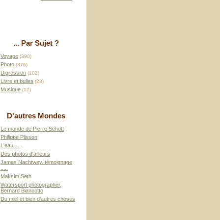
... Par Sujet ?
Voyage
(390)
Photo
(376)
Digression
(102)
Livre et bulles
(28)
Musique
(12)
D'autres Mondes
Le monde de Pierre Schott
Philippe Plisson
L'eau ....
Des photos d'ailleurs
James Nachtwey, témoignage
.....
Maksim Seth
Watersport photographer,
Bernard Biancotto
Du miel et bien d'autres choses