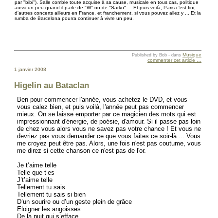
par "bibi"). Salle comble toute acquise à sa cause, musicale en tous cas, politique
aussi un peu quand il parle de "W" ou de "Sarko" ... Et puis voilà, Paris c'est fini,
d'autres concerts ailleurs en France, et franchement, si vous pouvez allez y ... Et la
rumba de Barcelona pourra continuer à vivre un peu.
Musique
Published by Bob
-
dans
commenter cet article
…
1 janvier 2008
Higelin au Bataclan
Ben pour commencer l'année, vous achetez le DVD, et vous
vous calez bien, et puis voilà, l'année peut pas commencer
mieux. On se laisse emporter par ce magicien des mots qui est
impressionnant d'énergie, de poésie, d'amour. Si il passe pas loin
de chez vous alors vous ne savez pas votre chance ! Et vous ne
devriez pas vous demander ce que vous faites ce soir-là ... Vous
me croyez peut être pas. Alors, une fois n'est pas coutume, vous
me direz si cette chanson ce n'est pas de l'or.
Je t’aime telle
Telle que t’es
J’t’aime telle
Tellement tu sais
Tellement tu sais si bien
D’un sourire ou d’un geste plein de grâce
Eloigner les angoisses
De la nuit qui s’efface