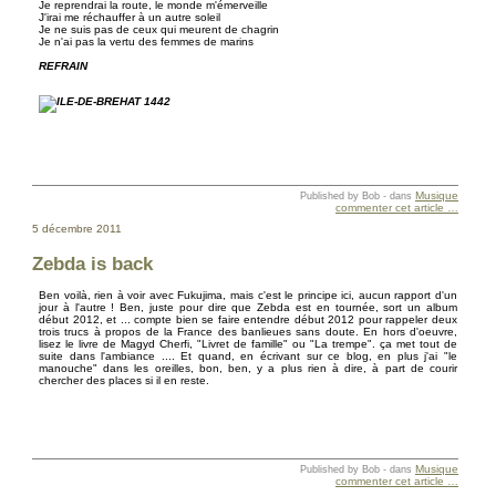
Je reprendrai la route, le monde m'émerveille
J'irai me réchauffer à un autre soleil
Je ne suis pas de ceux qui meurent de chagrin
Je n'ai pas la vertu des femmes de marins
REFRAIN
Musique
Published by Bob
-
dans
commenter cet article
…
5 décembre 2011
Zebda is back
Ben voilà, rien à voir avec Fukujima, mais c'est le principe ici, aucun rapport d'un
jour à l'autre ! Ben, juste pour dire que Zebda est en tournée, sort un album
début 2012, et ... compte bien se faire entendre début 2012 pour rappeler deux
trois trucs à propos de la France des banlieues sans doute. En hors d'oeuvre,
lisez le livre de Magyd Cherfi, "Livret de famille" ou "La trempe". ça met tout de
suite dans l'ambiance .... Et quand, en écrivant sur ce blog, en plus j'ai "le
manouche" dans les oreilles, bon, ben, y a plus rien à dire, à part de courir
chercher des places si il en reste.
Musique
Published by Bob
-
dans
commenter cet article
…