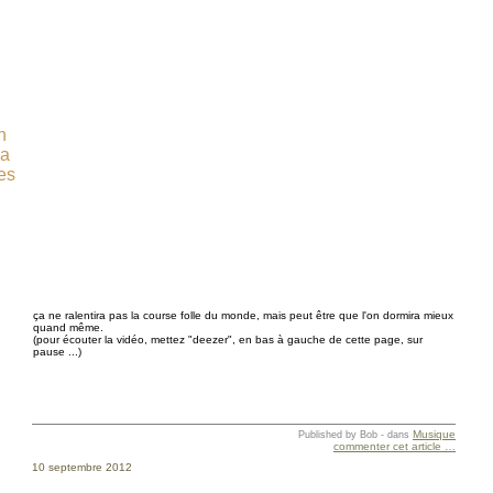
n
ça
es
ça ne ralentira pas la course folle du monde, mais peut être que l'on dormira mieux
quand même.
(pour écouter la vidéo, mettez "deezer", en bas à gauche de cette page, sur
pause ...)
Musique
Published by Bob
-
dans
commenter cet article
…
10 septembre 2012