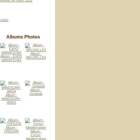
Retour en mars 2022
Links
Albums Photos
Album -
Album - EXPO
BRUXELLES
VARIATIONS
Album -
Jordanie
Album -
WINDSURF-
AREA
Album -
TREGOR
Album -
Corse-
Mediterranee