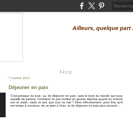
Ailleurs, quelque part .
2
>
>>
1
7 octobre 2012
Déjeuner en paix
C'est presque du luxe, ça, de déjeuner en paix, sans le bruit du monde qui nous
assaille de partout. Comment ne pas tomber en grosse déprime quand on entend
soir et matin, matin et soir, que tout va mal ? Alors effectivement, peut être qu'il
est temps à nouveau, de se jeter à l'eau, et de déjeuner en paix plus souvent ...