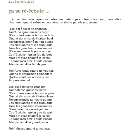
21 décembre 2009
ça se ré-écoute ...
Il en a plein son répertoire, elles ne datent pas d'hier, c'est vrai, mais elles
résonnent quand même encore avec un timbre parfois trop actuel.
"Elle est à toi cette chanson
Toi l'Auvergnat qui sans façon
M'as donné quatre bouts de bois
Quand dans ma vie il faisait froid
Toi qui m'as donné du feu quand
Les croquantes et les croquants
Tous les gens bien intentionnés
M'avaient fermé la porte au nez
Ce n'était rien qu'un feu de bois
Mais il m'avait chauffé le corps
Et dans mon âme il brûle encore
A la manièr' d'un feu de joie
Toi l'Auvergnat quand tu mourras
Quand le croqu'mort t'emportera
Qu'il te conduise à travers ciel
Au père éternel
Elle est à toi cette chanson
Toi l'hôtesse qui sans façon
M'as donné quatre bouts de pain
Quand dans ma vie il faisait faim
Toi qui m'ouvris ta huche quand
Les croquantes et les croquants
Tous les gens bien intentionnés
S'amusaient à me voir jeûner
Ce n'était rien qu'un peu de pain
Mais il m'avait chauffé le corps
Et dans mon âme il brûle encore
A la manièr' d'un grand festin
Toi l'hôtesse quand tu mourras