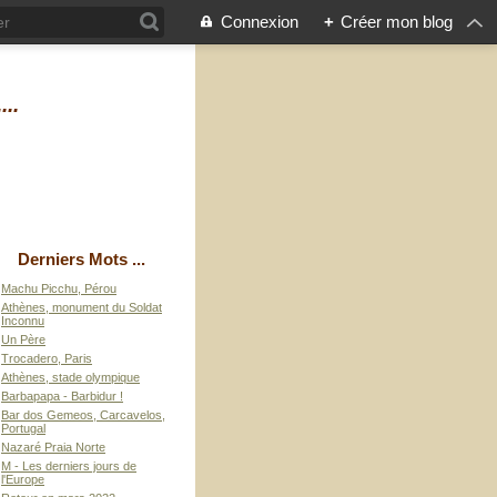
Connexion
+
Créer mon blog
...
Derniers Mots ...
Machu Picchu, Pérou
Athènes, monument du Soldat
Inconnu
Un Père
Trocadero, Paris
Athènes, stade olympique
Barbapapa - Barbidur !
Bar dos Gemeos, Carcavelos,
Portugal
Nazaré Praia Norte
M - Les derniers jours de
l'Europe