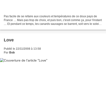
Pas facile de se refaire aux couleurs et températures de ce doux pays de
France .... Mais pas trop de choix, et puis bon, c'esst comme ça, pour l'instant
.... Et pendant ce temps, les canards sauvages se barrent, soit vers le soleil,
soit ils trouvent...
Love
Publié le 22/11/2008 à 13:58
Par
Bob