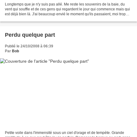
Longtemps que je n'y suis pas allé. Me reste les souvenirs de la baie, du
vent qui souffle et de ces gens qui regardent le jour qui commence mais qui
est déjà bien là. J'ai beaucoup envié le moment qu'ils passaient, moi trop
occupé à saisir cet instant,...
Perdu quelque part
Publié le 24/10/2008 à 06:39
Par
Bob
Petite voile dans l'immensité sous un ciel d'orage et de tempète. Grande