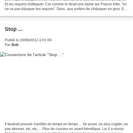
Et les requins d'attaquer. Car comme le dirait une dame sur France Inter, "on
ne va pas éduquer les requins". Donc, aux surfers de s'éduquer en gros. Et
de ne pas surfer le...
Stop ...
Publié le 20/08/2012 à 01:06
Par
Bob
Il faudrait pouvoir s'arrêter de temps en temps ... Se poser, ne plus cogiter, ne
pas stresser, etc, etc, ... Plus de courses en avant frénétique. Lui il a réussi: