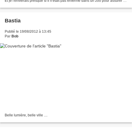
Et je l'envierais presque si il n'était pas enfermé dans un zoo pour assurer sa
survie...
Bastia
Publié le 19/08/2012 à 13:45
Par
Bob
Belle lumière, belle ville ....