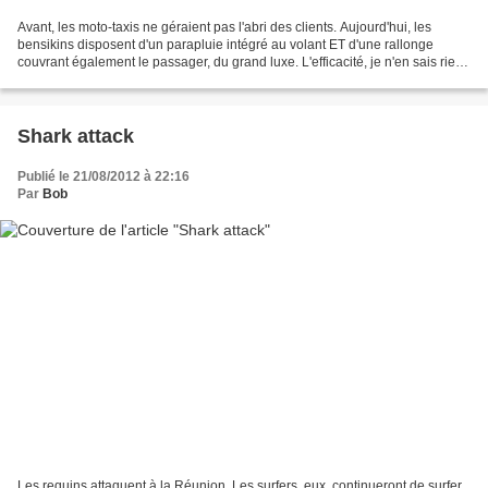
Avant, les moto-taxis ne géraient pas l'abri des clients. Aujourd'hui, les
bensikins disposent d'un parapluie intégré au volant ET d'une rallonge
couvrant également le passager, du grand luxe. L'efficacité, je n'en sais rien,
j'avoue que je n'ai pas...
Shark attack
Publié le 21/08/2012 à 22:16
Par
Bob
Les requins attaquent à la Réunion. Les surfers, eux, continueront de surfer.