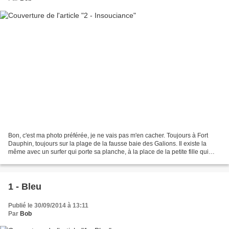
Bon, c'est ma photo préférée, je ne vais pas m'en cacher. Toujours à Fort
Dauphin, toujours sur la plage de la fausse baie des Galions. Il existe la
même avec un surfer qui porte sa planche, à la place de la petite fille qui
court. N'en déplaises à Jean-Louis...
1 - Bleu
Publié le 30/09/2014 à 13:11
Par
Bob