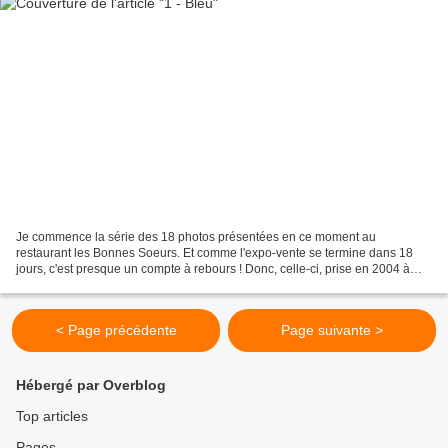
Je commence la série des 18 photos présentées en ce moment au
restaurant les Bonnes Soeurs. Et comme l'expo-vente se termine dans 18
jours, c'est presque un compte à rebours ! Donc, celle-ci, prise en 2004 à
Fort Dauphin, au dessus de la fausse baie des...
< Page précédente
Page suivante >
Hébergé par Overblog
Top articles
Pages