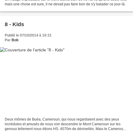
mais une chose est sure, il ne devait pas faire bon de s'y balader ce jour-là.
8 - Kids
Publié le 07/10/2014 à 10:31
Par
Bob
Deux mômes de Buéa, Cameroun, qui nous regardaient avec des yeux
incrédules et amusés de nous voir descendre le Mont Cameroun sur les
genoux tellement nous étions HS. 4070m de dénivellés. Mais le Cameroun,