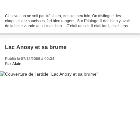
C'est vrai on ne voit pas très bien, c'est un peu loin. On distingue des
chapelets de saucisses, fort bien rangées. Sur l'étalage, il doit bien y avoir
de la belle viande aussi mais bon ... C'était un soir, il était tard, les chiens
erraient dans la ville...
Lac Anosy et sa brume
Publié le 07/12/2006 à 00:34
Par
Alain