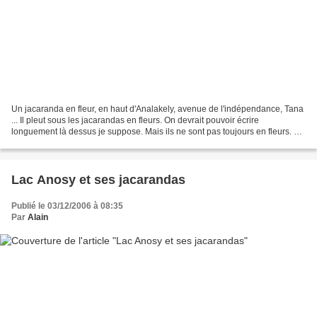
Un jacaranda en fleur, en haut d'Analakely, avenue de l'indépendance, Tana
... Il pleut sous les jacarandas en fleurs. On devrait pouvoir écrire
longuement là dessus je suppose. Mais ils ne sont pas toujours en fleurs. Y
a une saison que ma mémoire a...
Lac Anosy et ses jacarandas
Publié le 03/12/2006 à 08:35
Par
Alain