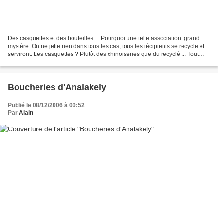
Des casquettes et des bouteilles ... Pourquoi une telle association, grand
mystère. On ne jette rien dans tous les cas, tous les récipients se recycle et
serviront. Les casquettes ? Plutôt des chinoiseries que du recyclé ... Tout
cela est aussi à Analakely...
Boucheries d'Analakely
Publié le 08/12/2006 à 00:52
Par
Alain