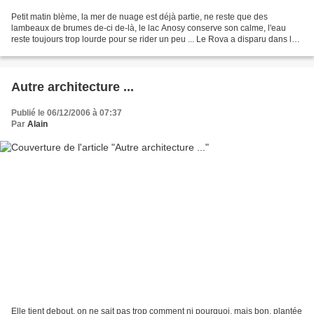
Petit matin blème, la mer de nuage est déjà partie, ne reste que des
lambeaux de brumes de-ci de-là, le lac Anosy conserve son calme, l'eau
reste toujours trop lourde pour se rider un peu ... Le Rova a disparu dans les
nuages, oublions pas qu'il peut...
Autre architecture ...
Publié le 06/12/2006 à 07:37
Par
Alain
Elle tient debout, on ne sait pas trop comment ni pourquoi, mais bon, plantée