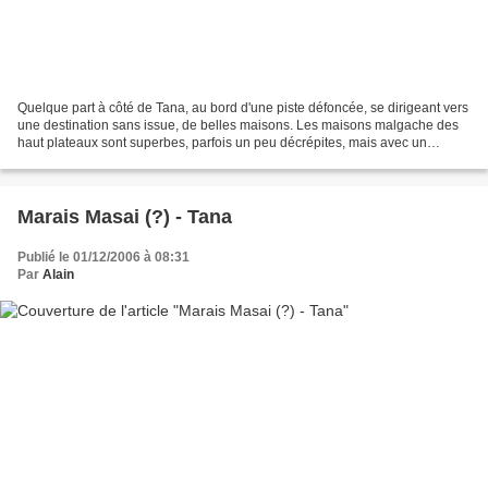
Quelque part à côté de Tana, au bord d'une piste défoncée, se dirigeant vers
une destination sans issue, de belles maisons. Les maisons malgache des
haut plateaux sont superbes, parfois un peu décrépites, mais avec un
charme certain. Ceci dit, il y a...
Marais Masai (?) - Tana
Publié le 01/12/2006 à 08:31
Par
Alain