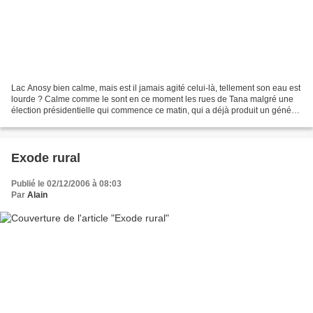
Lac Anosy bien calme, mais est il jamais agité celui-là, tellement son eau est
lourde ? Calme comme le sont en ce moment les rues de Tana malgré une
élection présidentielle qui commence ce matin, qui a déjà produit un général
putchiste qui se cache dans...
Exode rural
Publié le 02/12/2006 à 08:03
Par
Alain