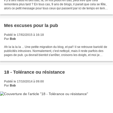
Il y a des hauts et des bas, là, on est plutôt en bas, peut être que cela
remontera plus tard ? En tous cas, 9 ans de blogs, il parait que cela se fête,
alors ce petit message pour tous ceux qui passent par ici de temps en temps,
avec mes très sincères...
Mes excuses pour la pub
Publié le 17/02/2015 à 16:18
Par
Bob
Ah la la la la ... Une petite migration du blog, et paf ! il se retrouve bariolé de
publicités intrusives. Normalement, c'est nettoyé, mais il reste parfois des
pages de pub. ça devrait bientot s'arrêter, croisons les doigts, et moi je
reprendrais bientot...
18 - Tolérance ou résistance
Publié le 17/10/2014 à 09:00
Par
Bob