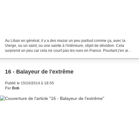
Au Liban en général, il y a des mazar un peu partout comme ça, avec la
Vierge, ou un saint, ou une sainte à l'intérieure, objet de dévotion. Cela
surprend un peu car cela ne court pas les rues en France. Pourtant j'en ai
aperçu un à Paimpol il y a peu...
16 - Balayeur de l'extrême
Publié le 15/10/2014 à 18:55
Par
Bob