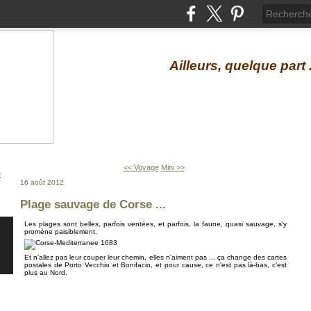
Ailleurs, quelque part .
<< Voyage
Mini >>
16 août 2012
Plage sauvage de Corse ...
Les plages sont belles, parfois ventées, et parfois, la faune, quasi sauvage, s'y
promène paisiblement.
Et n'allez pas leur couper leur chemin, elles n'aiment pas ... ça change des cartes
postales de Porto Vecchio et Bonifacio, et pour cause, ce n'est pas là-bas, c'est
plus au Nord.