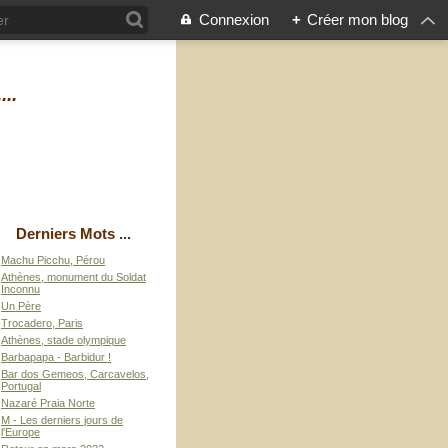
Connexion
+
Créer mon blog
...
Derniers Mots ...
Machu Picchu, Pérou
Athènes, monument du Soldat
Inconnu
Un Père
Trocadero, Paris
Athènes, stade olympique
Barbapapa - Barbidur !
Bar dos Gemeos, Carcavelos,
Portugal
Nazaré Praia Norte
M - Les derniers jours de
l'Europe