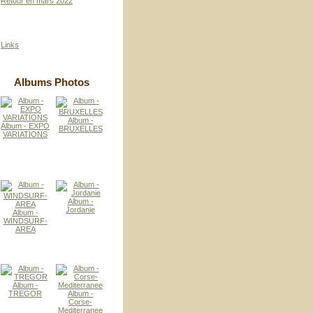
Retour en mars 2022
Links
Albums Photos
Album -
Album - EXPO
BRUXELLES
VARIATIONS
Album -
Jordanie
Album -
WINDSURF-
AREA
Album -
TREGOR
Album -
Corse-
Mediterranee