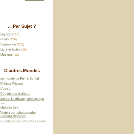
... Par Sujet ?
Voyage
(390)
Photo
(376)
Digression
(102)
Livre et bulles
(28)
Musique
(12)
D'autres Mondes
Le monde de Pierre Schott
Philippe Plisson
L'eau ....
Des photos d'ailleurs
James Nachtwey, témoignage
.....
Maksim Seth
Watersport photographer,
Bernard Biancotto
Du miel et bien d'autres choses