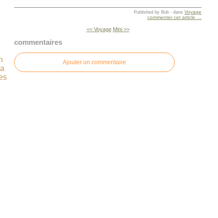
Voyage
Published by Bob
-
dans
commenter cet article
…
<< Voyage
Mini >>
commentaires
n
Ajouter un commentaire
ça
es