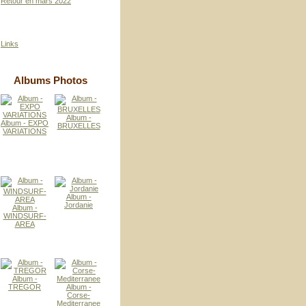
Retour en mars 2022
Links
Albums Photos
Album -
Album - EXPO
BRUXELLES
VARIATIONS
Album -
Jordanie
Album -
WINDSURF-
AREA
Album -
TREGOR
Album -
Corse-
Mediterranee