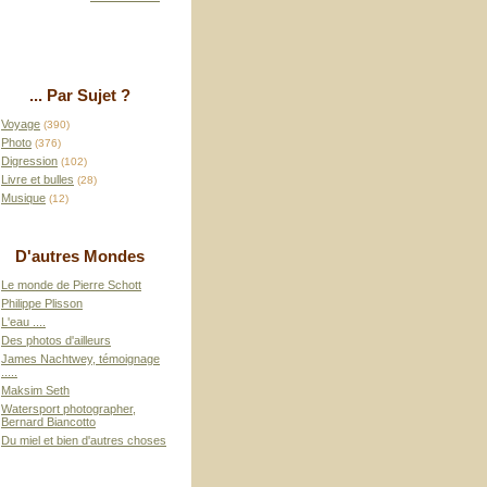
... Par Sujet ?
Voyage
(390)
Photo
(376)
Digression
(102)
Livre et bulles
(28)
Musique
(12)
D'autres Mondes
Le monde de Pierre Schott
Philippe Plisson
L'eau ....
Des photos d'ailleurs
James Nachtwey, témoignage
.....
Maksim Seth
Watersport photographer,
Bernard Biancotto
Du miel et bien d'autres choses