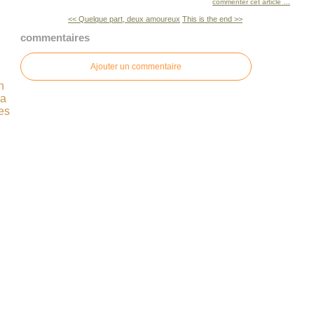
commenter cet article
…
<< Quelque part, deux amoureux
This is the end >>
commentaires
Ajouter un commentaire
n
ça
es