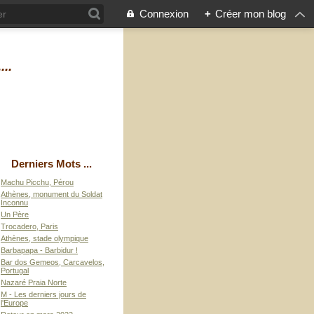
Connexion
+
Créer mon blog
...
Derniers Mots ...
Machu Picchu, Pérou
Athènes, monument du Soldat
Inconnu
Un Père
Trocadero, Paris
Athènes, stade olympique
Barbapapa - Barbidur !
Bar dos Gemeos, Carcavelos,
Portugal
Nazaré Praia Norte
M - Les derniers jours de
l'Europe