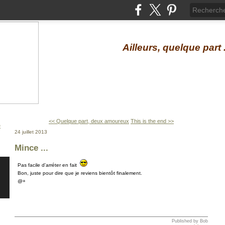
Ailleurs, quelque part .
<< Quelque part, deux amoureux
This is the end >>
24 juillet 2013
Mince ...
Pas facile d'arréter en fait
Bon, juste pour dire que je reviens bientôt finalement.
@+
Published by Bob