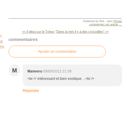
Photo
Published by Bob
-
dans
commenter cet article
…
<< Il pleut sur le Trieux
"Dans la mer il y a des crocodiles" >>
n
commentaires
ça
es
Ajouter un commentaire
M
Manveru
09/09/2012 21:58
<br /> intéressant et bien exotique ...<br />
Répondre