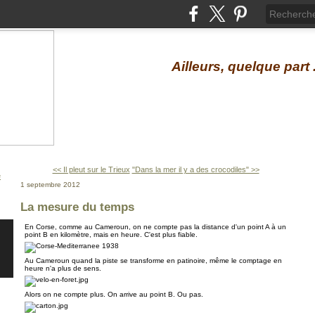
Ailleurs, quelque part .
<< Il pleut sur le Trieux
"Dans la mer il y a des crocodiles" >>
1 septembre 2012
La mesure du temps
En Corse, comme au Cameroun, on ne compte pas la distance d'un point A à un
point B en kilomètre, mais en heure. C'est plus fiable.
Au Cameroun quand la piste se transforme en patinoire, même le comptage en
heure n'a plus de sens.
Alors on ne compte plus. On arrive au point B. Ou pas.