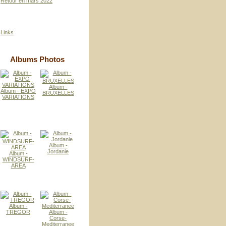
Retour en mars 2022
Links
Albums Photos
Album -
Album - EXPO
BRUXELLES
VARIATIONS
Album -
Jordanie
Album -
WINDSURF-
AREA
Album -
TREGOR
Album -
Corse-
Mediterranee