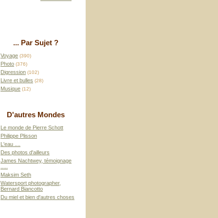
... Par Sujet ?
Voyage
(390)
Photo
(376)
Digression
(102)
Livre et bulles
(28)
Musique
(12)
D'autres Mondes
Le monde de Pierre Schott
Philippe Plisson
L'eau ....
Des photos d'ailleurs
James Nachtwey, témoignage
.....
Maksim Seth
Watersport photographer,
Bernard Biancotto
Du miel et bien d'autres choses