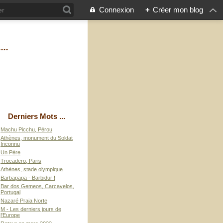
Connexion
+
Créer mon blog
...
Derniers Mots ...
Machu Picchu, Pérou
Athènes, monument du Soldat
Inconnu
Un Père
Trocadero, Paris
Athènes, stade olympique
Barbapapa - Barbidur !
Bar dos Gemeos, Carcavelos,
Portugal
Nazaré Praia Norte
M - Les derniers jours de
l'Europe