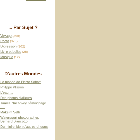
... Par Sujet ?
Voyage
(390)
Photo
(376)
Digression
(102)
Livre et bulles
(28)
Musique
(12)
D'autres Mondes
Le monde de Pierre Schott
Philippe Plisson
L'eau ....
Des photos d'ailleurs
James Nachtwey, témoignage
.....
Maksim Seth
Watersport photographer,
Bernard Biancotto
Du miel et bien d'autres choses