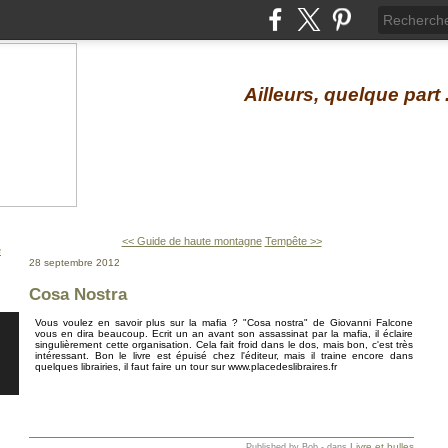
Ailleurs, quelque part .
<< Guide de haute montagne
Tempête >>
28 septembre 2012
Cosa Nostra
Vous voulez en savoir plus sur la mafia ? "Cosa nostra" de Giovanni Falcone
vous en dira beaucoup. Ecrit un an avant son assassinat par la mafia, il éclaire
singulièrement cette organisation. Cela fait froid dans le dos, mais bon, c'est très
intéressant. Bon le livre est épuisé chez l'éditeur, mais il traine encore dans
quelques librairies, il faut faire un tour sur www.placedeslibraires.fr
Livre et bulles
Published by Bob
-
dans