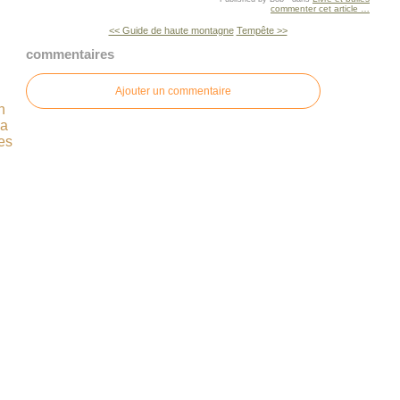
commenter cet article
…
<< Guide de haute montagne
Tempête >>
commentaires
Ajouter un commentaire
n
ça
es