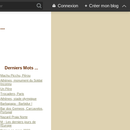
Connexion
+
Créer mon blog
...
Derniers Mots ...
Machu Picchu, Pérou
Athènes, monument du Soldat
Inconnu
Un Père
Trocadero, Paris
Athènes, stade olympique
Barbapapa - Barbidur !
Bar dos Gemeos, Carcavelos,
Portugal
Nazaré Praia Norte
M - Les derniers jours de
l'Europe