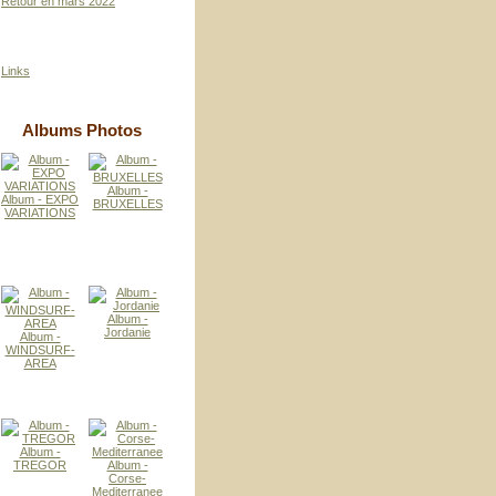
Retour en mars 2022
Links
Albums Photos
Album -
Album - EXPO
BRUXELLES
VARIATIONS
Album -
Jordanie
Album -
WINDSURF-
AREA
Album -
TREGOR
Album -
Corse-
Mediterranee