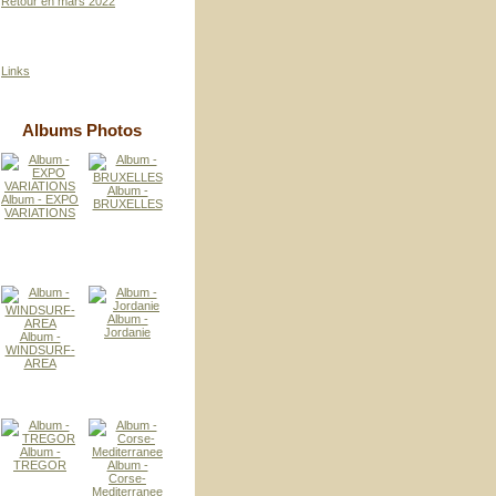
Retour en mars 2022
Links
Albums Photos
Album -
Album - EXPO
BRUXELLES
VARIATIONS
Album -
Jordanie
Album -
WINDSURF-
AREA
Album -
TREGOR
Album -
Corse-
Mediterranee