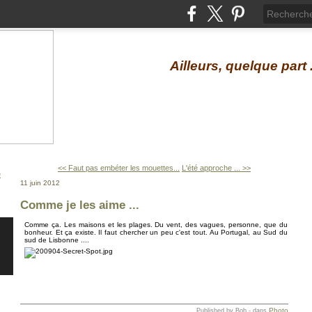
Ailleurs, quelque part .
<< Faut pas embéter les mouettes...
L'été approche ... >>
11 juin 2012
Comme je les aime ...
Comme ça. Les maisons et les plages. Du vent, des vagues, personne, que du
bonheur. Et ça existe. Il faut chercher un peu c'est tout. Au Portugal, au Sud du
sud de Lisbonne ....
Photo
Published by Bob
-
dans