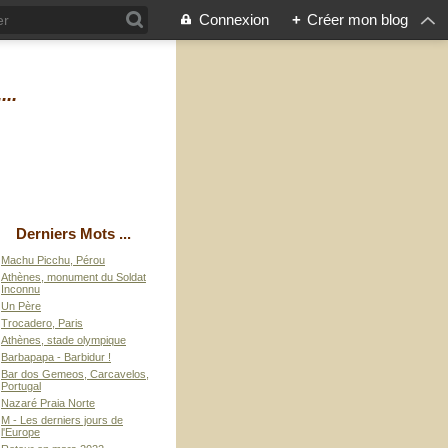
Connexion
+
Créer mon blog
...
Derniers Mots ...
Machu Picchu, Pérou
Athènes, monument du Soldat
Inconnu
Un Père
Trocadero, Paris
Athènes, stade olympique
Barbapapa - Barbidur !
Bar dos Gemeos, Carcavelos,
Portugal
Nazaré Praia Norte
M - Les derniers jours de
l'Europe