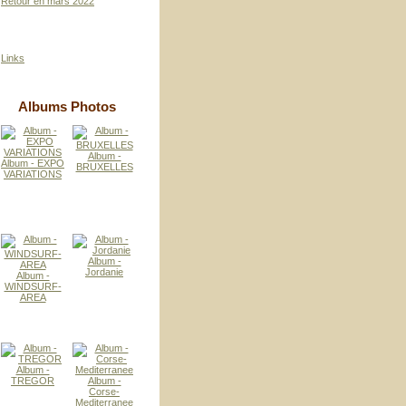
Retour en mars 2022
Links
Albums Photos
Album -
Album - EXPO
BRUXELLES
VARIATIONS
Album -
Jordanie
Album -
WINDSURF-
AREA
Album -
TREGOR
Album -
Corse-
Mediterranee