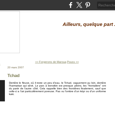
Ailleurs, quelque part .
<< Forgerons de Maroua
Pouss >>
20 mars 2007
Tchad
Derrière le fleuve, où il reste un peu d'eau, le Tchad, vaguement au loin, derrière
l'harmattan qui sévit. Le parc à bensikin est presque pleins, les "frontaliers" ont
du partir de l'autre côté. Cela rappelle bien des frontières finalement, sauf que
celle-ci a l'air particulièrement poreuse. Pas vu l'ombre d'un képi ou d'un uniforme
kaki.