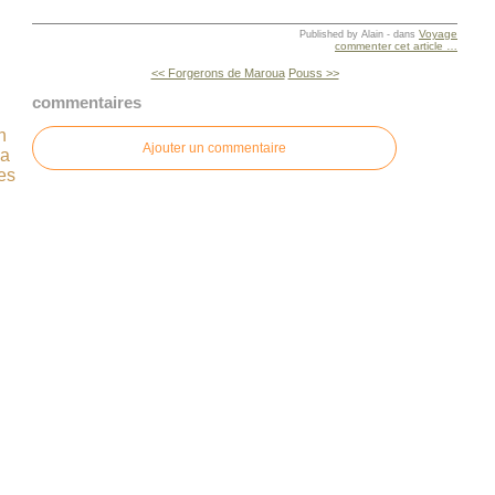
Voyage
Published by Alain
-
dans
commenter cet article
…
<< Forgerons de Maroua
Pouss >>
commentaires
n
Ajouter un commentaire
ça
es