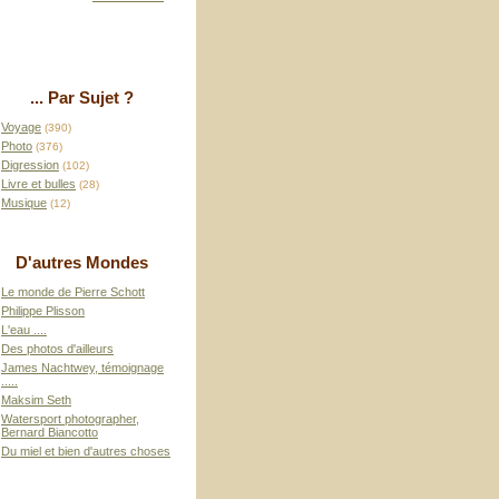
... Par Sujet ?
Voyage
(390)
Photo
(376)
Digression
(102)
Livre et bulles
(28)
Musique
(12)
D'autres Mondes
Le monde de Pierre Schott
Philippe Plisson
L'eau ....
Des photos d'ailleurs
James Nachtwey, témoignage
.....
Maksim Seth
Watersport photographer,
Bernard Biancotto
Du miel et bien d'autres choses