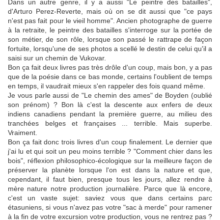
Dans un autre genre, il y a aussi "Le peintre des batailles",
d'Arturo Perez-Reverte, mais où on se dit aussi que "ce pays
n'est pas fait pour le vieil homme". Ancien photographe de guerre
à la retraite, le peintre des batailles s'interroge sur la portée de
son métier, de son rôle, lorsque son passé le rattrape de façon
fortuite, lorsqu'une de ses photos a scellé le destin de celui qu'il a
saisi sur un chemin de Vukovar.
Bon ça fait deux livres pas très drôle d'un coup, mais bon, y a pas
que de la poésie dans ce bas monde, certains l'oublient de temps
en temps, il vaudrait mieux s'en rappeler des fois quand même.
Je vous parle aussi de "Le chemin des ames" de Boyden (oublié
son prénom) ? Bon là c'est la descente aux enfers de deux
indiens canadiens pendant la première guerre, au milieu des
tranchées belges et françaises ... terrible. Mais superbe.
Vraiment.
Bon ça fait donc trois livres d'un coup finalement. Le dernier que
j'ai lu et qui soit un peu moins terrible ? "Comment chier dans les
bois", réflexion philosophico-écologique sur la meilleure façon de
préserver la planète lorsque l'on est dans la nature et que,
cependant, il faut bien, presque tous les jours, allez rendre à
mère nature notre production journalière. Parce que là encore,
c'est un vaste sujet: saviez vous que dans certains parc
étasuniens, si vous n'avez pas votre "sac à merde" pour ramener
à la fin de votre excursion votre production, vous ne rentrez pas ?