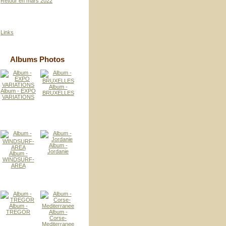
Retour en mars 2022
Links
Albums Photos
Album -
Album - EXPO
BRUXELLES
VARIATIONS
Album -
Jordanie
Album -
WINDSURF-
AREA
Album -
TREGOR
Album -
Corse-
Mediterranee