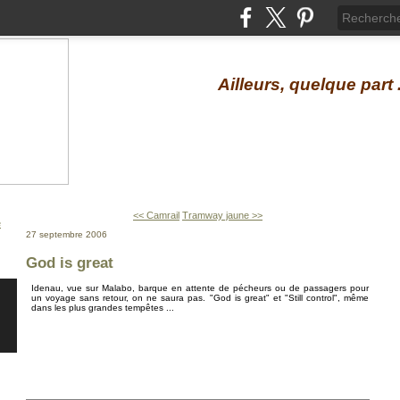
Ailleurs, quelque part .
<< Camrail
Tramway jaune >>
27 septembre 2006
God is great
Idenau, vue sur Malabo, barque en attente de pécheurs ou de passagers pour
un voyage sans retour, on ne saura pas. "God is great" et "Still control", même
dans les plus grandes tempêtes ...