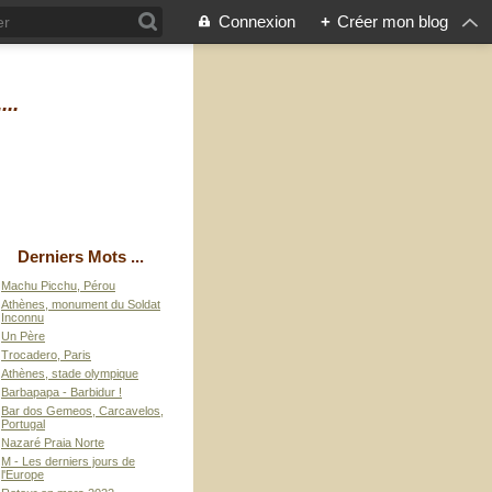
Connexion
+
Créer mon blog
...
Derniers Mots ...
Machu Picchu, Pérou
Athènes, monument du Soldat
Inconnu
Un Père
Trocadero, Paris
Athènes, stade olympique
Barbapapa - Barbidur !
Bar dos Gemeos, Carcavelos,
Portugal
Nazaré Praia Norte
M - Les derniers jours de
l'Europe