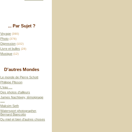
... Par Sujet ?
Voyage
(390)
Photo
(376)
Digression
(102)
Livre et bulles
(28)
Musique
(12)
D'autres Mondes
Le monde de Pierre Schott
Philippe Plisson
L'eau ....
Des photos d'ailleurs
James Nachtwey, témoignage
.....
Maksim Seth
Watersport photographer,
Bernard Biancotto
Du miel et bien d'autres choses