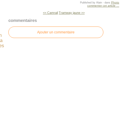
Photo
Published by Alain
-
dans
commenter cet article
…
<< Camrail
Tramway jaune >>
commentaires
Ajouter un commentaire
n
ça
es