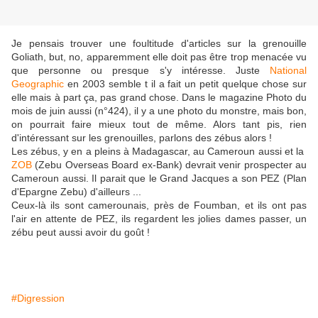
Je pensais trouver une foultitude d'articles sur la grenouille
Goliath, but, no, apparemment elle doit pas être trop menacée vu
que personne ou presque s'y intéresse. Juste
National
Geographic
en 2003 semble t il a fait un petit quelque chose sur
elle mais à part ça, pas grand chose. Dans le magazine Photo du
mois de juin aussi (n°424), il y a une photo du monstre, mais bon,
on pourrait faire mieux tout de même. Alors tant pis, rien
d'intéressant sur les grenouilles, parlons des zébus alors !
Les zébus, y en a pleins à Madagascar, au Cameroun aussi et la
ZOB
(Zebu Overseas Board ex-Bank) devrait venir prospecter au
Cameroun aussi. Il parait que le Grand Jacques a son PEZ (Plan
d'Epargne Zebu) d'ailleurs ...
Ceux-là ils sont camerounais, près de Foumban, et ils ont pas
l'air en attente de PEZ, ils regardent les jolies dames passer, un
zébu peut aussi avoir du goût !
#Digression