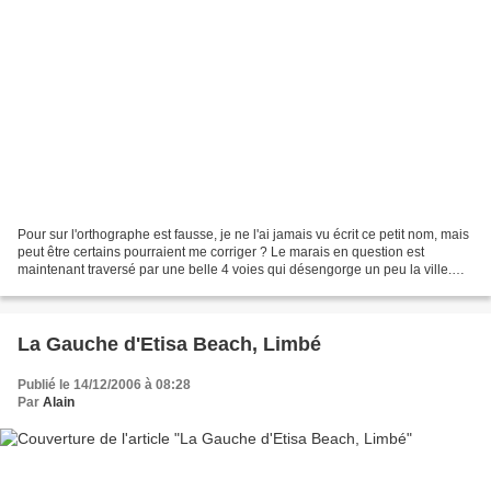
Pour sur l'orthographe est fausse, je ne l'ai jamais vu écrit ce petit nom, mais
peut être certains pourraient me corriger ? Le marais en question est
maintenant traversé par une belle 4 voies qui désengorge un peu la ville.
Depuis aussi, le Rova a perdu...
La Gauche d'Etisa Beach, Limbé
Publié le 14/12/2006 à 08:28
Par
Alain