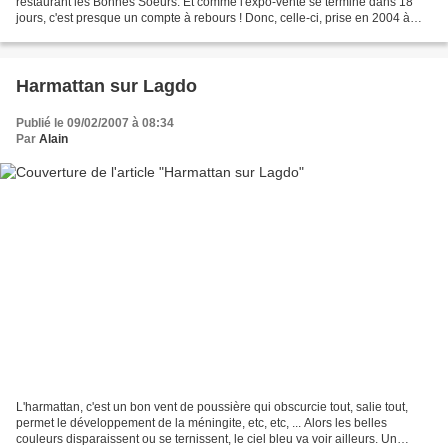
restaurant les Bonnes Soeurs. Et comme l'expo-vente se termine dans 18
jours, c'est presque un compte à rebours ! Donc, celle-ci, prise en 2004 à
Fort Dauphin, au dessus de la fausse baie des...
Harmattan sur Lagdo
Publié le 09/02/2007 à 08:34
Par
Alain
L'harmattan, c'est un bon vent de poussière qui obscurcie tout, salie tout,
permet le développement de la méningite, etc, etc, ... Alors les belles
couleurs disparaissent ou se ternissent, le ciel bleu va voir ailleurs. Un