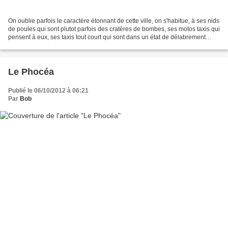
On oublie parfois le caractère étonnant de cette ville, on s'habitue, à ses nids
de poules qui sont plutot parfois des cratères de bombes, ses motos taxis qui
pensent à eux, ses taxis tout court qui sont dans un état de délabrement
sans nom. Et puis il...
Le Phocéa
Publié le 06/10/2012 à 06:21
Par
Bob