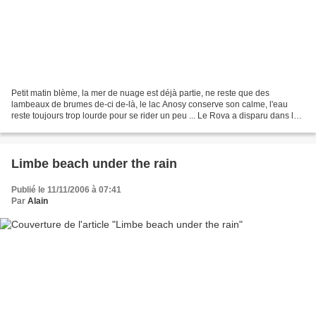
Petit matin blème, la mer de nuage est déjà partie, ne reste que des
lambeaux de brumes de-ci de-là, le lac Anosy conserve son calme, l'eau
reste toujours trop lourde pour se rider un peu ... Le Rova a disparu dans les
nuages, oublions pas qu'il peut...
Limbe beach under the rain
Publié le 11/11/2006 à 07:41
Par
Alain