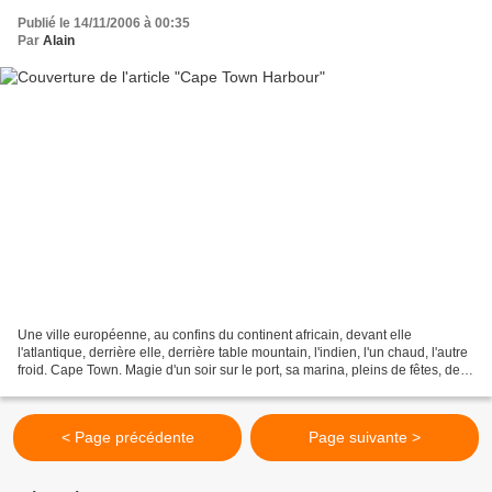
Publié le 14/11/2006 à 00:35
Par
Alain
Une ville européenne, au confins du continent africain, devant elle
l'atlantique, derrière elle, derrière table mountain, l'indien, l'un chaud, l'autre
froid. Cape Town. Magie d'un soir sur le port, sa marina, pleins de fêtes, de
musiques, de bar, de...
< Page précédente
Page suivante >