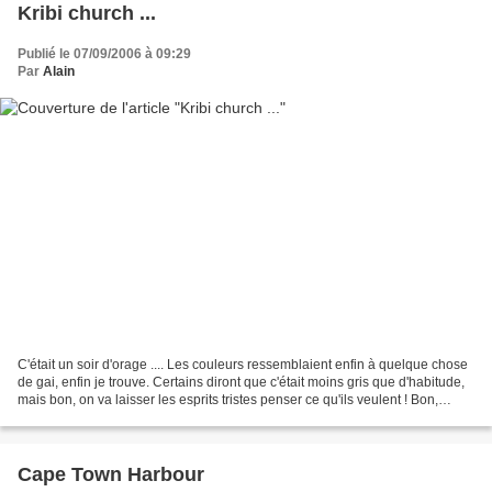
Kribi church ...
Publié le 07/09/2006 à 09:29
Par
Alain
C'était un soir d'orage .... Les couleurs ressemblaient enfin à quelque chose
de gai, enfin je trouve. Certains diront que c'était moins gris que d'habitude,
mais bon, on va laisser les esprits tristes penser ce qu'ils veulent ! Bon,
today, 7 septembre,...
Cape Town Harbour