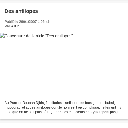
Des antilopes
Publié le 29/01/2007 à 05:46
Par
Alain
Au Parc de Bouban Djida, foultitudes d'antilopes en tous genres, bubal,
hippodrac, et autres antilopes dont le nom est trop compliqué. Tellement il y
en a que on ne sait plus où regarder. Les chasseurs ne s'y trompent pas, tout
ce qui n'est pas réserve...