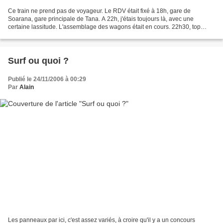
Ce train ne prend pas de voyageur. Le RDV était fixé à 18h, gare de
Soarana, gare principale de Tana. A 22h, j'étais toujours là, avec une
certaine lassitude. L'assemblage des wagons était en cours. 22h30, top
départ, bienvenu à bord, dans la loco, euh...
Surf ou quoi ?
Publié le 24/11/2006 à 00:29
Par
Alain
Les panneaux par ici, c'est assez variés, à croire qu'il y a un concours