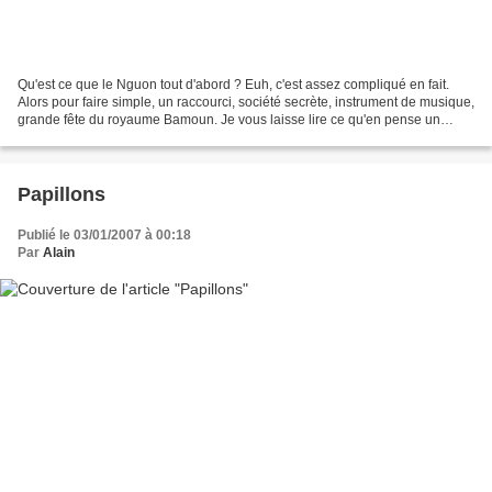
Qu'est ce que le Nguon tout d'abord ? Euh, c'est assez compliqué en fait.
Alors pour faire simple, un raccourci, société secrète, instrument de musique,
grande fête du royaume Bamoun. Je vous laisse lire ce qu'en pense un
expert, sur le site du royaume...
Papillons
Publié le 03/01/2007 à 00:18
Par
Alain