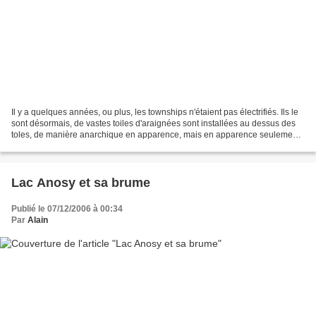
Il y a quelques années, ou plus, les townships n'étaient pas électrifiés. Ils le
sont désormais, de vastes toiles d'araignées sont installées au dessus des
toles, de manière anarchique en apparence, mais en apparence seulement.
Il semblerait qu'il y ait...
Lac Anosy et sa brume
Publié le 07/12/2006 à 00:34
Par
Alain