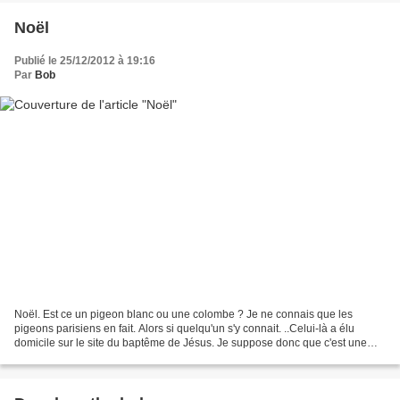
Noël
Publié le 25/12/2012 à 19:16
Par
Bob
Noël. Est ce un pigeon blanc ou une colombe ? Je ne connais que les
pigeons parisiens en fait. Alors si quelqu'un s'y connait. ..Celui-là a élu
domicile sur le site du baptême de Jésus. Je suppose donc que c'est une
colombe. Il y a des symboles comme...