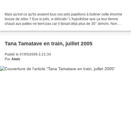
Mais qu'est ce qu'ils avaient tous ces jolis papillons à butiner cette énorme
bouse de zébu ? Eux si jolis, si délicats ! L'hypothèse que ça leur tienne
chaud aux pattes ne tient pas car il faisait déjà plus de 30° dehors. Non.
Hélas. Il semble bien que...
Tana Tamatave en train, juillet 2005
Publié le 07/05/2006 à 21:34
Par
Alain