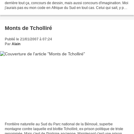
derrière tout ça, concours de dessin, mais aussi concours d'imagination. Moi
j'aurais pas eu mon code en Afrique du Sud en tout cas. Celui qui sait, y peut
toujours nous dire ce...
Monts de Tcholliré
Publié le 21/01/2007 à 07:24
Par
Alain
Frontière naturelle au Sud du Parc national de la Bénoué, superbe
montagne contre laquelle est blottie Tcholliré, ex-prison politique de triste
renommée. Mais c'est de l'histoire ancienne. Maintenant c'est une prison