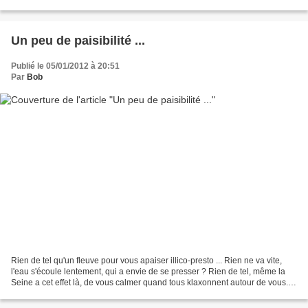
matin, "l'harmattan est descendu...
Un peu de paisibilité ...
Publié le 05/01/2012 à 20:51
Par
Bob
Rien de tel qu'un fleuve pour vous apaiser illico-presto ... Rien ne va vite,
l'eau s'écoule lentement, qui a envie de se presser ? Rien de tel, même la
Seine a cet effet là, de vous calmer quand tous klaxonnent autour de vous.
Alors le Wouri, lui, c'est...