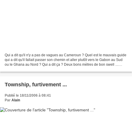
Qui a dit qu'il n'y a pas de vagues au Cameroun ? Quel est le mauvais guide
qui a dit qu'il fallait passer son chemin et aller plutôt vers le Gabon au Sud
ou le Ghana au Nord ? Qui a dit ça ? Deux bons mètres de bon swell ....
Heureusement tout le monde...
Township, furtivement ...
Publié le 18/11/2006 à 08:41
Par
Alain