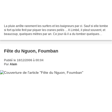
La pluie arrête rarement les surfers et les baigneurs par ci. Sauf si elle tombe
si fort qu'elle finit par piquer les cranes pelés ... A Limbé, il pleut souvent, et
beaucoup, quelques mètres par an. Ce jour-là il a du tomber quelques
dizaines de centimètres...
Fête du Nguon, Foumban
Publié le 18/12/2006 à 00:04
Par
Alain