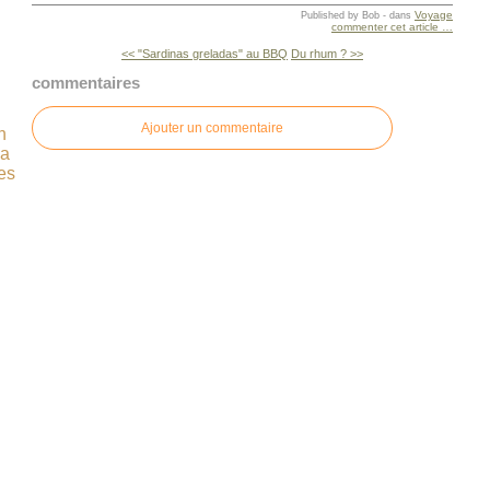
Voyage
Published by Bob
-
dans
commenter cet article
…
<< "Sardinas greladas" au BBQ
Du rhum ? >>
commentaires
Ajouter un commentaire
n
ça
es