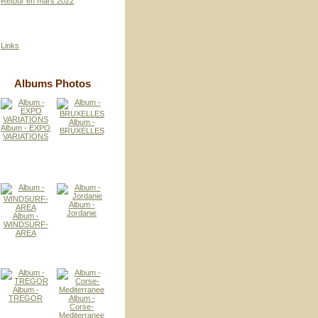
Retour en mars 2022
Links
Albums Photos
Album -
Album - EXPO
BRUXELLES
VARIATIONS
Album -
Jordanie
Album -
WINDSURF-
AREA
Album -
TREGOR
Album -
Corse-
Mediterranee