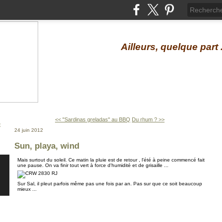
Ailleurs, quelque part .
<< "Sardinas greladas" au BBQ
Du rhum ? >>
24 juin 2012
Sun, playa, wind
Mais surtout du soleil. Ce matin la pluie est de retour , l'été à peine commencé fait
une pause. On va finir tout vert à force d'humidité et de grisaille ...
Sur Sal, il pleut parfois même pas une fois par an. Pas sur que ce soit beaucoup
mieux ...