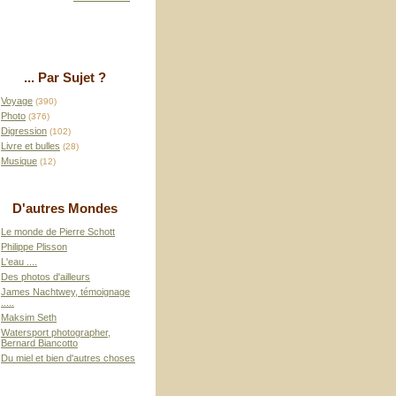
... Par Sujet ?
Voyage
(390)
Photo
(376)
Digression
(102)
Livre et bulles
(28)
Musique
(12)
D'autres Mondes
Le monde de Pierre Schott
Philippe Plisson
L'eau ....
Des photos d'ailleurs
James Nachtwey, témoignage
.....
Maksim Seth
Watersport photographer,
Bernard Biancotto
Du miel et bien d'autres choses