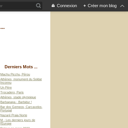
Connexion
+
Créer mon blog
...
Derniers Mots ...
Machu Picchu, Pérou
Athènes, monument du Soldat
Inconnu
Un Père
Trocadero, Paris
Athènes, stade olympique
Barbapapa - Barbidur !
Bar dos Gemeos, Carcavelos,
Portugal
Nazaré Praia Norte
M - Les derniers jours de
l'Europe